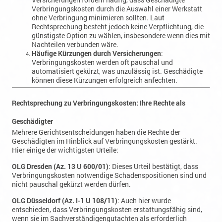
Rechtsprechung besteht jedoch keine Verpflichtung, die
günstigste Option zu wählen, insbesondere wenn dies mit
Nachteilen verbunden wäre.
Häufige Kürzungen durch Versicherungen
:
Verbringungskosten werden oft pauschal und
automatisiert gekürzt, was unzulässig ist. Geschädigte
können
diese Kürzungen erfolgreich anfechten.
Rechtsprechung zu Verbringungskosten: Ihre Rechte als
Geschädigter
Mehrere Gerichtsentscheidungen haben die Rechte der
Geschädigten im Hinblick auf Verbringungskosten gestärkt.
Hier einige der wichtigsten Urteile:
OLG Dresden (Az. 13 U 600/01)
: Dieses Urteil bestätigt, dass
Verbringungskosten notwendige Schadenspositionen sind und
nicht pauschal gekürzt werden dürfen.
OLG Düsseldorf (Az. I-1 U 108/11)
: Auch hier wurde
entschieden, dass Verbringungskosten erstattungsfähig sind,
wenn sie im Sachverständigengutachten als erforderlich
festgehalten sind. Dies gilt ebenfalls für fiktive Abrechnungen.
BGH (Az. VI ZR 401/12)
: Der Bundesgerichtshof hat