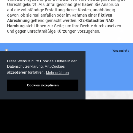
davon, ob sie real anfallen oder im Rahmen einer
fiktiven
Abrechnung
geltend gemacht werden.
Kfz-Gutachter NAD
Hamburg
steht Ihnen zur Seite, um Ihre Rechte durchzusetzen
und gegen unrechtmäßige Kürzungen vorzugehen.
Webansicht
Druckversion
|
Sitemap
KFZ Gutachter NAD Hamburg – Unfallgutachten
und Haftpflichtschäden schnell und zuverlässig.
Kostenlose Beratung, Gutachten vor Ort in
Hamburg. Standort: Billwerder Steindamm 26,
20537 Hamburg | Kontakt: 0800 200 2085 |
hamburg@kfzgutachterhh.de Öffnungszeiten: Mo-
Diese Website nutzt Cookies. Details in der
Fr 08:00-20:00, Sa-So 12:00-20:00 © 2014 - 2026
Datenschutzerklärung. Mit „Cookies
NAD Hamburg. Alle Rechte vorbehalten.
akzeptieren“ fortfahren.
Mehr erfahren
Cookies akzeptieren
Anrufen
E-Mail
Anfahrt