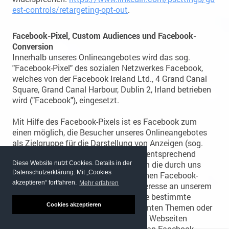
est-controls/retargeting-opt-out
.
Facebook-Pixel, Custom Audiences und Facebook-
Conversion
Innerhalb unseres Onlineangebotes wird das sog.
"Facebook-Pixel" des sozialen Netzwerkes Facebook,
welches von der Facebook Ireland Ltd., 4 Grand Canal
Square, Grand Canal Harbour, Dublin 2, Irland betrieben
wird ("Facebook"), eingesetzt.
Mit Hilfe des Facebook-Pixels ist es Facebook zum
einen möglich, die Besucher unseres Onlineangebotes
als Zielgruppe für die Darstellung von Anzeigen (sog.
"Facebook-Ads") zu bestimmen. Dementsprechend
setzen wir das Facebook-Pixel ein, um die durch uns
Diese Website nutzt Cookies. Details in der
Datenschutzerklärung. Mit „Cookies
geschalteten Facebook-Ads nur solchen Facebook-
akzeptieren“ fortfahren.
Mehr erfahren
Nutzern anzuzeigen, die auch ein Interesse an unserem
Onlineangebot gezeigt haben oder die bestimmte
Cookies akzeptieren
Merkmale (z.B. Interessen an bestimmten Themen oder
Produkten, die anhand der besuchten Webseiten
bestimmt werden) aufweisen, die wir an Facebook